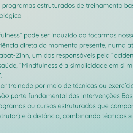
, programas estruturados de treinamento ba
ológico.
fulness” pode ser induzido ao focarmos nos
iência direta do momento presente, numa at
bat-Zinn, um dos responsáveis pela “ocident
aúde, “Mindfulness é a simplicidade em si m
.
er treinado por meio de técnicas ou exercíci
 são parte fundamental das Intervenções Ba
rogramas ou cursos estruturados que compor
strutor) e à distância, combinando técnicas s