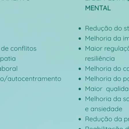
MENTAL
Redução do st
Melhoria da 
de conflitos
Maior regulaç
patia
resiliência
aboral
Melhoria do c
ção/autocentramento
Melhoria do p
Maior qualida
Melhoria da s
e ansiedade
Redução da pr
Reabilitação 