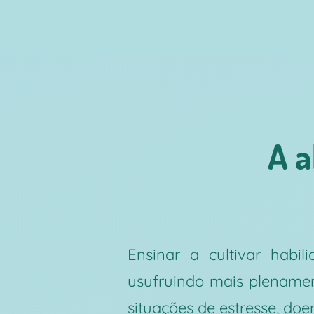
A 
Ensinar a cultivar habi
usufruindo mais plename
situações de estresse, doe