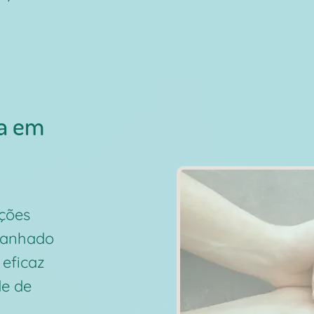
ia em
nções
ganhado
eficaz
de de