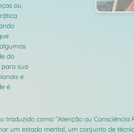
nças ou
prática
nando
que
e algumas
de do
 para sua
ionais e
de é
do traduzido como “Atenção ou Consciência 
ar um estado mental, um conjunto de técnic