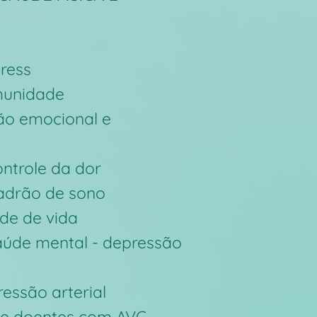
ress
imunidade
ão emocional e
ontrole da dor
adrão de sono
de de vida
aúde mental - depressão
essão arterial
de doentes com AVC