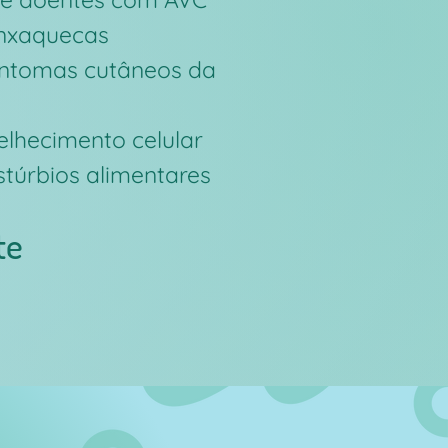
nxaquecas
intomas cutâneos da
elhecimento celular
stúrbios alimentares
te