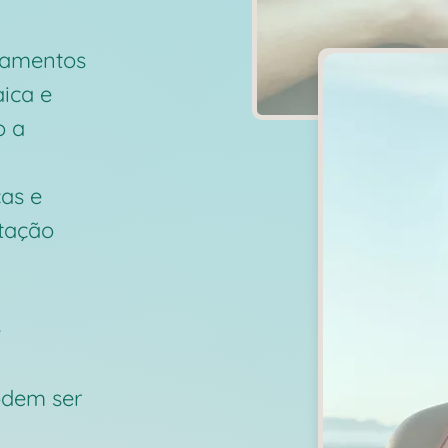
inamentos
ica e
o a
cas e
tação
e
odem ser